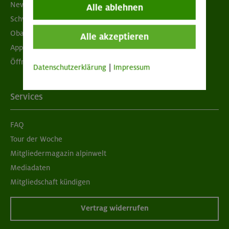
Newsletter
Alle ablehnen
Schwarzes Brett
Obacht geben!
Alle akzeptieren
App "Mein DAV+"
Öffnungszeiten
Datenschutzerklärung
|
Impressum
Services
FAQ
Tour der Woche
Mitgliedermagazin alpinwelt
Mediadaten
Mitgliedschaft kündigen
Vertrag widerrufen