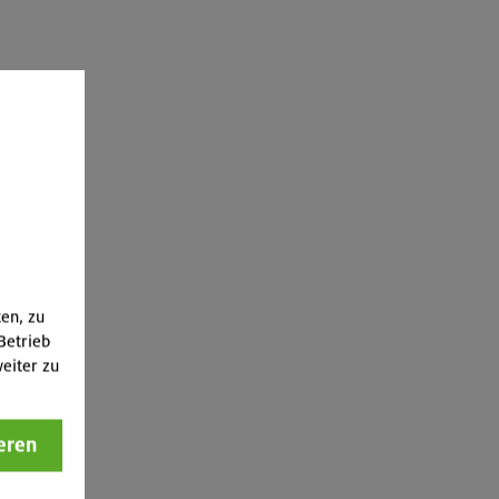
ten, zu
Betrieb
eiter zu
eren