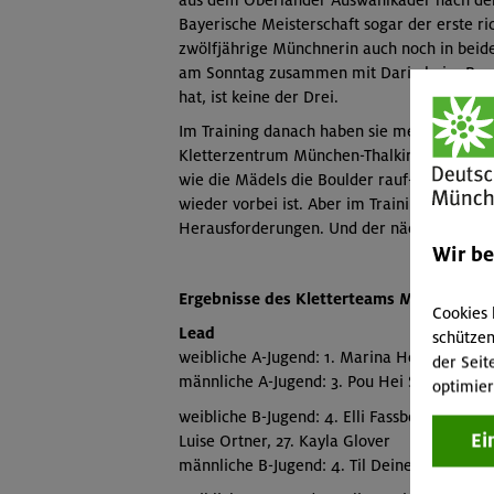
Bayerische Meisterschaft sogar der erste r
zwölfjährige Münchnerin auch noch in bei
am Sonntag zusammen mit Daria beim Boulde
hat, ist keine der Drei.
Im Training danach haben sie mehr denn je
Kletterzentrum München-Thalkirchen hat s
wie die Mädels die Boulder rauf- und runte
wieder vorbei ist. Aber im Training suchen 
Herausforderungen. Und der nächste Wett
Wir b
Ergebnisse des Kletterteams München & 
Cookies 
Lead
schützen
weibliche A-Jugend: 1. Marina Hermann, 3. 
der Seit
männliche A-Jugend: 3. Pou Hei Schmirmun
optimier
weibliche B-Jugend: 4. Elli Fassbender, 6. M
Ei
Luise Ortner, 27. Kayla Glover
männliche B-Jugend: 4. Til Deinert, 11. Lore