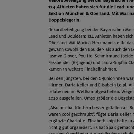
Rekordbeteiligung bei der Bayerischen Me
124 Athleten haben sich für die Lead- 
Sektion München & Oberland. Mit Marina 
Doppelsiegerin.
Rekordbeteiligung bei der Bayerischen Meis
Lead und Bouldern: 124 Athleten haben sic
Oberland. Mit Marina Herrmann stellte das 
gewann sowohl den Boulder- als auch den Le
Jasmyn Glover, Pou Hei Schmirmund (beide A
Fassbender (B-Jugend) und Laura-Sophia Cla
kamen 19 weitere Finalteilnahmen.
Bei den Jüngsten, bei den C-Juniorinnen war
Hirmer, Daria Keller und Elisabeth Loipl. 
relativ neu im Wettkampfgeschehen. Wegen 
2020 ausgefallen. Umso größer die Begeiste
„Also mir hat Klettern besser gefallen als 
waren cool geschraubt“, fügte Daria Keller 
ergänzte Charlotte. Elisabeth Loipl hatte i
richtig gut organisiert. Es hat Spaß gemach
aus dem Oberländer Auswahlkader nach der