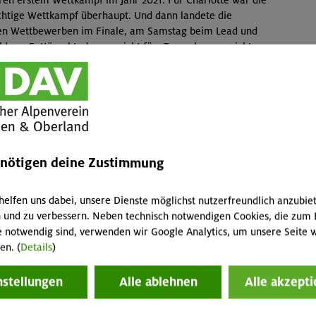
ichtige Wettkampf überhaupt. Und dann landete die
den Wettbewerben im Finale, am Samstag beim Lead und
rn. Enttäuscht, dass es nicht fürs Treppchen gereicht
 Gas gegeben. Im kleinen Boulderraum unten im
ich so mancher Normalo verwundert die Augen gerieben,
rturnen. Nur schade, dass die Wettkampfsaison jetzt schon
sich die Jugendlichen im Kletterteam ohnehin ständig neue
kampf kommt bestimmt. Irgendwann.
enötigen deine Zustimmung
Oberland:
helfen uns dabei, unsere Dienste möglichst nutzerfreundlich anzubie
 und zu verbessern. Neben technisch notwendigen Cookies, die zum 
Jasmyn Glover, 8. Mia Knandel
e notwendig sind, verwenden wir Google Analytics, um unsere Seite w
d, 8. Benedikt Lohmann
en. (
Details
)
elike Rappmund, 9. Julia Urban, 12. Johanna Seidel, 19.
nstellungen
Alle ablehnen
Alle akzepti
nz Pechstein, 14. Maximilian Apel