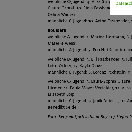
weibliche C-Jugend: 4. Alisa Strigo, 5. Paul
Datensc
Claure Cabral, 10. Finia Fassbender, 12. Daria
Celina Wackerl
männliche C-Jugend: 10. Anton Fassbender, 12
Bouldern
weibliche A-Jugend: 1. Marina Hermann, 6. 
Mareike Weiss
männliche A-Jugend: 3. Pou Hei Schmirmun
weibliche B-Jugend: 3. Elli Fassbender, 5. J
Luise Ortner, 17. Kayla Glover
männliche B-Jugend: 8. Lorenz Pechstein, 9. 
weibliche C-Jugend: 3. Laura-Sophia Claure C
Hirmer, 11. Paula Mayer-Vorfelder, 12. Alisa 
Elisabeth Loipl
männliche C-Jugend: 9. Janik Deinert, 10. An
Benedikt Seidel.
Foto: Bergsportfachverband Bayern/ Stefan R