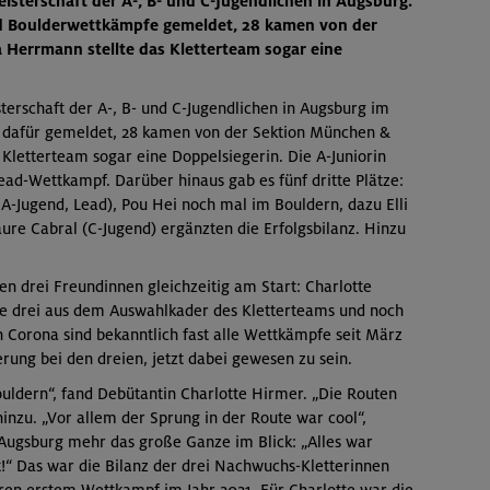
isterschaft der A-, B- und C-Jugendlichen in Augsburg.
und Boulderwettkämpfe gemeldet, 28 kamen von der
Herrmann stellte das Kletterteam sogar eine
terschaft der A-, B- und C-Jugendlichen in Augsburg im
h dafür gemeldet, 28 kamen von der Sektion München &
Kletterteam sogar eine Doppelsiegerin. Die A-Juniorin
ad-Wettkampf. Darüber hinaus gab es fünf dritte Plätze:
-Jugend, Lead), Pou Hei noch mal im Bouldern, dazu Elli
ure Cabral (C-Jugend) ergänzten die Erfolgsbilanz. Hinzu
en drei Freundinnen gleichzeitig am Start: Charlotte
Alle drei aus dem Auswahlkader des Kletterteams und noch
Corona sind bekanntlich fast alle Wettkämpfe seit März
rung bei den dreien, jetzt dabei gewesen zu sein.
Bouldern“, fand Debütantin Charlotte Hirmer. „Die Routen
hinzu. „Vor allem der Sprung in der Route war cool“,
n Augsburg mehr das große Ganze im Blick: „Alles war
t!“ Das war die Bilanz der drei Nachwuchs-Kletterinnen
en erstem Wettkampf im Jahr 2021. Für Charlotte war die