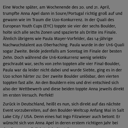
Eine Woche später, am Wochenende des 20. und 21. April,
trumpfte Anna Apel dann in Soure/Portugal richtig groß auf und
gewann wie im Traum die U20-Konkurrenz. In der Quali des
European Youth Cups (EYC) toppte sie vier der sechs Boulder,
holte sich alle sechs Zonen und spazierte als Dritte ins Finale.
Ähnlich übrigens wie Paula Mayer-Vorfelder, das 14-jährige
Nachwuchstalent aus Oberhaching. Paula wurde in der U16-Quali
sogar Zweite. Beide jedenfalls am Sonntag im Finale der besten
Zehn. Doch während die U16-Konkurrenz wenig selektiv
geschraubt war, sechs von zehn toppten alle vier Final-Boulder,
Paula war da leider nicht dabei und wurde Siebte, ging es in der
U20 schon härter zu: Der zweite Boulder unlösbar, den vierten
toppten fast alle. An den Bouldern eins und drei entschied sich
also der Wettbewerb und diese beiden toppte Anna jeweils direkt
im ersten Versuch. Perfekt!
Zurück in Deutschland, heißt es nun, sich direkt auf das nächste
Event vorzubereiten, auf den Boulder-Weltcup Anfang Mai in Salt
Lake City / USA. Denn eines hat Ingo Filzwieser auch betont: Er
wünscht sich von Anna Apel in deren erstem richtigen Jahr bei