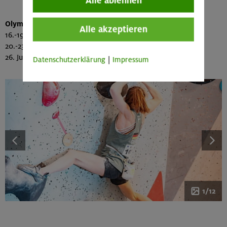
Alle ablehnen
Olympia:
Alle akzeptieren
16.-19. Mai: Quali in Shanghai / China
20.-23. Juni : Quali in Budapest / Ungarn
26. Juli - 11. August: Olympische Spiele in Paris / Frankreich
Datenschutzerklärung
|
Impressum
1/12