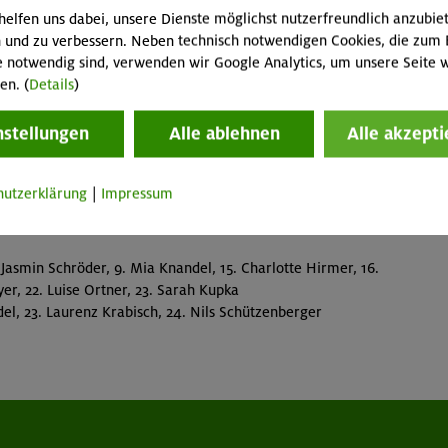
Oberland:
helfen uns dabei, unsere Dienste möglichst nutzerfreundlich anzubie
 und zu verbessern. Neben technisch notwendigen Cookies, die zum 
e notwendig sind, verwenden wir Google Analytics, um unsere Seite w
en. (
Details
)
nstellungen
Alle ablehnen
Alle akzepti
 Jasmin Schröder, 13. Mia Knandel, 23. Charlotte Hirmer,
e Heyer, 33. Luise Ortner, 36. Sarah Kupka
hutzerklärung
|
Impressum
el, 38. Laurenz Krabisch, 39. Nils Schützenberger
 Jasmin Schröder, 9. Mia Knandel, 15. Charlotte Hirmer, 16.
yer, 22. Luise Ortner, 23. Sarah Kupka
el, 23. Laurenz Krabisch, 24. Nils Schützenberger