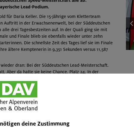
 Süddeutschen Speed-Meisterschaft alle ab.
Bayerische Lead-Podium.
ld für Daria Keller. Die 15-Jährige vom Kletterteam
n Auftritt in der Erwachsenenwelt, bei der Süddeutschen
le drei Tagesbestzeiten auf. In der Quali ging sie mit
nale und Finale blieb sie ebenfalls wieder unter zehn
rterinnen. Die schnellste Zeit des Tages lief sie im Finale
Jahre ältere Kemptenerin in 9,351 Sekunden versus 11,587
wieder dran: Bei der Süddeutschen Lead-Meisterschaft.
tt. Aber da hatte sie keine Chance. Platz 24. In der
trollen: etwa Lara Lechner, Platz eins nach der Quali,
chwester, eigentlich Boulderin. In Neu-Ulm wurde sie
röder, Sechste bei der Süddeutschen Damen-
 unseres Kletterteams, sondern landeten bei der
olge auf den Plätzen eins bis drei. Die Bayerische Lead-
 Spitze – eher einer Vereinsmeisterschaft der Sektionen
enötigen deine Zustimmung