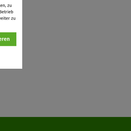
ten, zu
Betrieb
eiter zu
eren