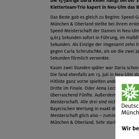
Die 15-jährige Daria Keller hängt bei der
Kletterteam-Trio kapert in Neu-Ulm das 
Das Beste gab es gleich zu Beginn: Speed-Go
München & Oberland stellte bei ihrem erste
Speed-Meisterschaft der Damen in Neu-Ulm al
9,613 Sekunden sofort in Führung, im Halbfi
Sekunden. Als Einzige der insgesamt zehn Sta
gegen Carla Schirutschke, als sie die zwei 
Sekunden förmlich versenkte.
Kaum zwei Stunden später war Daria schon 
Die fand ebenfalls am 13. Juli in Neu-Ulm sta
Hitliste ganz vorne spielten andere die Haup
Dritte im Finale. Oder Anna Lechner, ihre S
überraschend Fünfte. Außerdem Jasmin Sch
Meisterschaft. Alle drei sind nicht nur Teil
Bayerischen Wertung in exakt dieser Reihenf
Meisterschaft glich also – zumindest in der
München & Oberland. Sehr stark.
Wir b