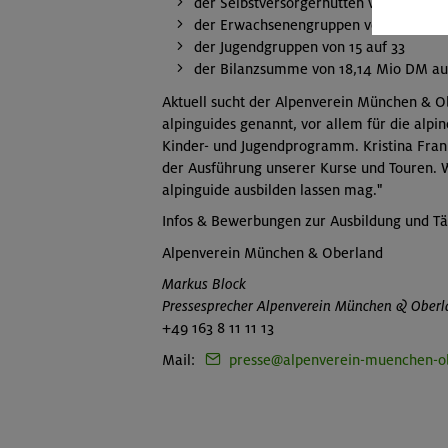
der Selbstversorgerhütten von 18 auf 2
der Erwachsenengruppen von 29 auf 4
der Jugendgruppen von 15 auf 33
der Bilanzsumme von 18,14 Mio DM auf
Aktuell sucht der Alpenverein München & Ob
alpinguides genannt, vor allem für die alp
Kinder- und Jugendprogramm. Kristina Frank
der Ausführung unserer Kurse und Touren. W
alpinguide ausbilden lassen mag."
Infos & Bewerbungen zur Ausbildung und Tät
Alpenverein München & Oberland
Markus Block
Pressesprecher Alpenverein München & Ober
+49 163 8 11 11 13
Mail:
presse@alpenverein-muenchen-o