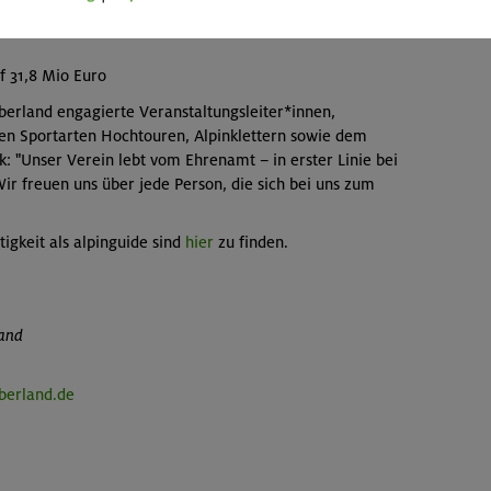
4
1
 31,8 Mio Euro
erland engagierte Veranstaltungsleiter*innen,
inen Sportarten Hochtouren, Alpinklettern sowie dem
: "Unser Verein lebt vom Ehrenamt – in erster Linie bei
ir freuen uns über jede Person, die sich bei uns zum
igkeit als alpinguide sind
hier
zu finden.
land
berland.de