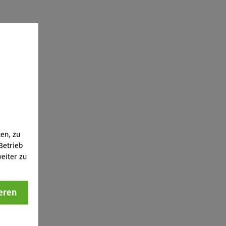
ten, zu
Betrieb
eiter zu
eren