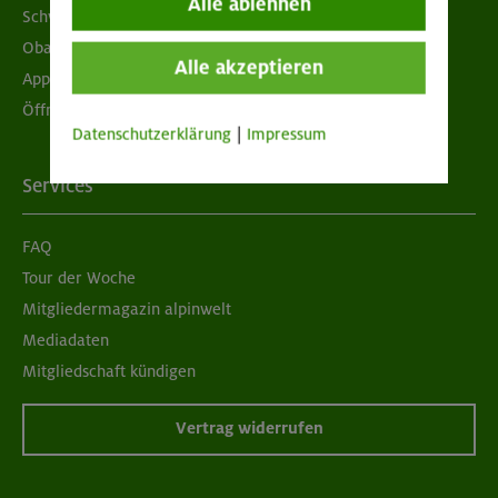
Alle ablehnen
Schwarzes Brett
Obacht geben!
Alle akzeptieren
App "Mein DAV+"
Öffnungszeiten
Datenschutzerklärung
|
Impressum
Services
FAQ
Tour der Woche
Mitgliedermagazin alpinwelt
Mediadaten
Mitgliedschaft kündigen
Vertrag widerrufen