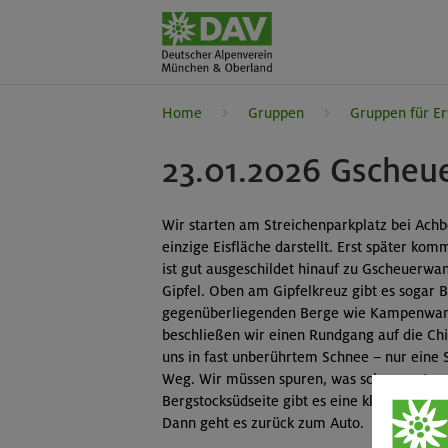
Home
Gruppen
Gruppen für E
23.01.2026 Gscheu
Wir starten am Streichenparkplatz bei Achb
einzige Eisfläche darstellt. Erst später kom
ist gut ausgeschildet hinauf zu Gscheuerwa
Gipfel. Oben am Gipfelkreuz gibt es sogar 
gegenüberliegenden Berge wie Kampenwand,
beschließen wir einen Rundgang auf die Ch
uns in fast unberührtem Schnee – nur eine 
Weg. Wir müssen spuren, was schon anstren
Bergstocksüdseite gibt es eine kleine freie
Dann geht es zurück zum Auto.