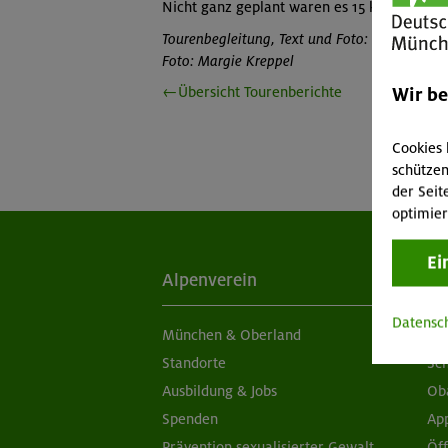
Nicht ganz geplant waren es 15 km und ca.
Tourenbegleitung, Text und Foto: Irene Neume
Foto: Margie Kreppel
Wir b
←Übersicht Tourenberichte
Cookies 
schützen
der Seit
optimier
Ei
Alpenverein
Ak
Datensc
München & Oberland
Ne
Standorte
Sc
Ausbildung & Jobs
Ob
Spenden
Ap
Prävention sexualisierter Gewalt
Öf