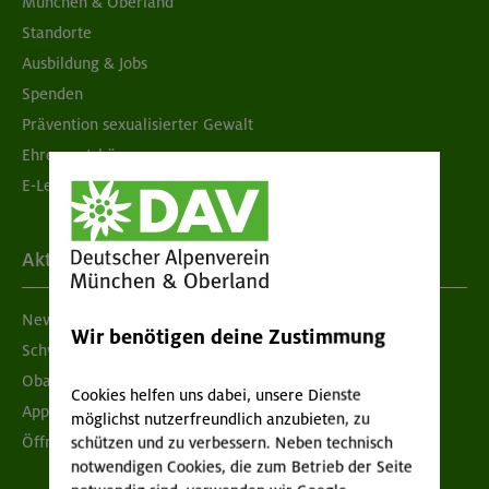
München & Oberland
Standorte
Ausbildung & Jobs
Spenden
Prävention sexualisierter Gewalt
Ehrenamtsbörse
E-Learning
Aktuelles
Newsletter
Wir benötigen deine Zustimmung
Schwarzes Brett
Obacht geben!
Cookies helfen uns dabei, unsere Dienste
App "Mein DAV+"
möglichst nutzerfreundlich anzubieten, zu
Öffnungszeiten
schützen und zu verbessern. Neben technisch
notwendigen Cookies, die zum Betrieb der Seite