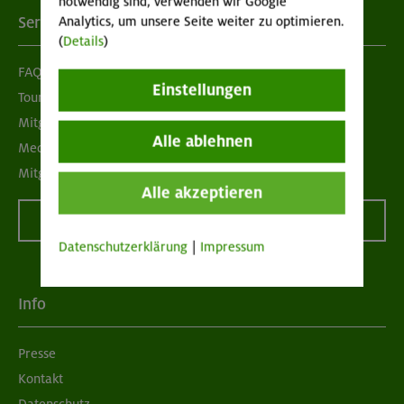
notwendig sind, verwenden wir Google
Services
Analytics, um unsere Seite weiter zu optimieren.
(
Details
)
FAQ
Einstellungen
Tour der Woche
Mitgliedermagazin alpinwelt
Alle ablehnen
Mediadaten
Mitgliedschaft kündigen
Alle akzeptieren
Vertrag widerrufen
Datenschutzerklärung
|
Impressum
Info
Presse
Kontakt
Datenschutz