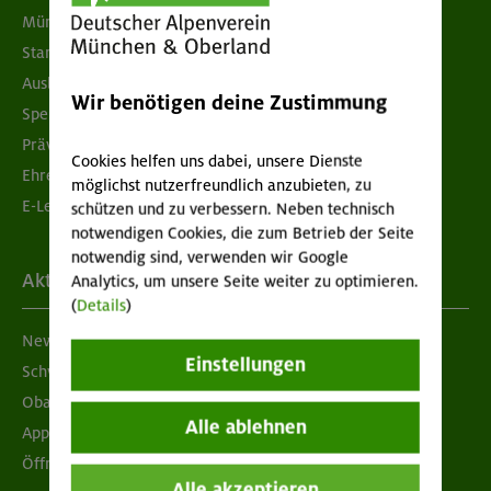
München & Oberland
Standorte
Ausbildung & Jobs
Wir benötigen deine Zustimmung
Spenden
Prävention sexualisierter Gewalt
Cookies helfen uns dabei, unsere Dienste
Ehrenamtsbörse
möglichst nutzerfreundlich anzubieten, zu
E-Learning
schützen und zu verbessern. Neben technisch
notwendigen Cookies, die zum Betrieb der Seite
notwendig sind, verwenden wir Google
Aktuelles
Analytics, um unsere Seite weiter zu optimieren.
(
Details
)
Newsletter
Einstellungen
Schwarzes Brett
Obacht geben!
Alle ablehnen
App "Mein DAV+"
Öffnungszeiten
Alle akzeptieren