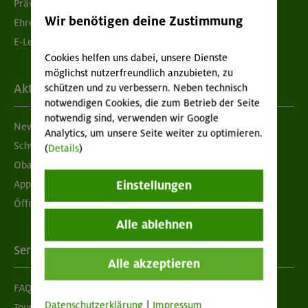
Prävention sexualisierter Gewalt
Wir benötigen deine Zustimmung
Ehrenamtsbörse
E-Learning
Cookies helfen uns dabei, unsere Dienste
möglichst nutzerfreundlich anzubieten, zu
schützen und zu verbessern. Neben technisch
Aktuelles
notwendigen Cookies, die zum Betrieb der Seite
notwendig sind, verwenden wir Google
Newsletter
Analytics, um unsere Seite weiter zu optimieren.
Schwarzes Brett
(
Details
)
Obacht geben!
Einstellungen
App "Mein DAV+"
Öffnungszeiten
Alle ablehnen
Services
Alle akzeptieren
FAQ
Datenschutzerklärung
|
Impressum
Tour der Woche