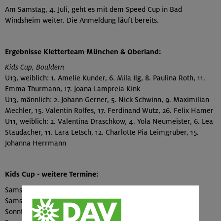
Am Samstag, 4. Juli, geht es mit dem Speed Cup in Bad
Windsheim weiter. Die Anmeldung läuft bereits.
Ergebnisse Kletterteam München & Oberland:
Kids Cup, Bouldern
U13, weiblich: 1. Amelie Kunder, 6. Mila Ilg, 8. Paulina Roth, 11.
Emma Thurmann, 17. Joana Lampreia Kink
U13, männlich: 2. Johann Gerner, 5. Nick Schwinn, 9. Maximilian
Mechler, 15. Valentin Rolfes, 17. Ferdinand Wutz, 26. Felix Hamer
U11, weiblich: 2. Valentina Draschkow, 4. Yola Neumeister, 6. Lea
Staudacher, 11. Lara Letsch, 12. Charlotte Pia Leimgruber, 15.
Johanna Herrmann
Kids Cup - weitere Termine:
Samstag, 4. Juli: Speed Cup in Bad Windsheim
Samstag, 11. Juli: Lead in Hersbruck
Sonntag, 26. Juli: Speed Cup in Neu-Ulm