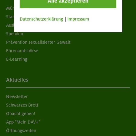
Alle akzeptieren
München & Oberland
Standorte
Datenschutzerklärung
|
Impressum
Ausbildung & Jobs
Spenden
Prävention sexualisierter Gewalt
Ehrenamtsbörse
E-Learning
Aktuelles
Newsletter
Schwarzes Brett
Obacht geben!
App "Mein DAV+"
Öffnungszeiten