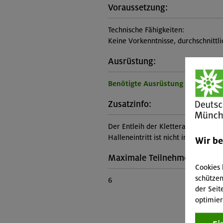
Voraussetzung:
Technische Fähigkeiten:
Keine Vorkenntnisse, durchschnittl
Ausrüstung:
Benötigte Ausrüstung für diese 
Zusatzinfo:
Der Entleih der Kletterausrüstung (i
Halleneintritt ist nicht im Kurspreis
Wir b
Maximale Teilnehmerzahl:
Cookies 
schützen
6
der Seit
optimier