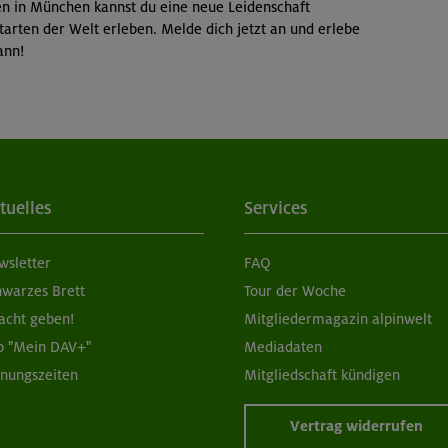
en in München kannst du eine neue Leidenschaft
arten der Welt erleben. Melde dich jetzt an und erlebe
ann!
tuelles
Services
wsletter
FAQ
hwarzes Brett
Tour der Woche
acht geben!
Mitgliedermagazin alpinwelt
p "Mein DAV+"
Mediadaten
fnungszeiten
Mitgliedschaft kündigen
Vertrag widerrufen