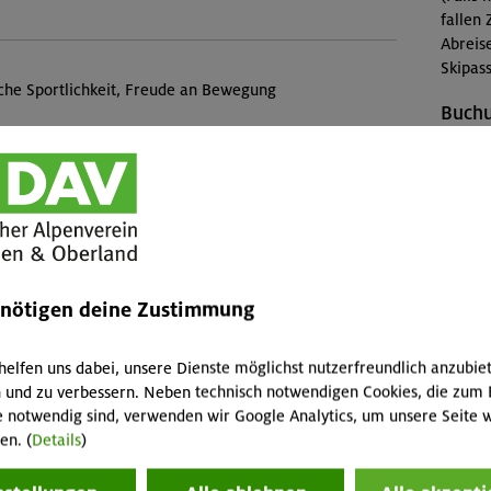
fallen 
Abreis
Skipass
iche Sportlichkeit, Freude an Bewegung
Buch
OL-25-
Veranstaltung
Konta
Sektio
nkl. Kletterschuhe) ist im Kurspreis enthalten. Der
Preise
 enthalten.
enötigen deine Zustimmung
Mitgli
helfen uns dabei, unsere Dienste möglichst nutzerfreundlich anzubie
Mitgli
 und zu verbessern. Neben technisch notwendigen Cookies, die zum 
Sektion
e notwendig sind, verwenden wir Google Analytics, um unsere Seite w
Nichtm
en. (
Details
)
Diese 