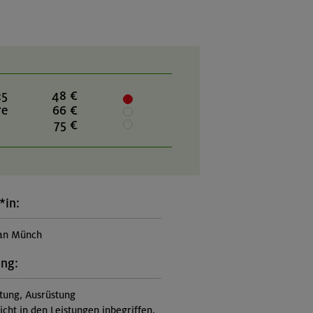
25
48 €
re
66 €
75 €
*in:
ian Münch
ung:
itung, Ausrüstung
nicht in den Leistungen inbegriffen,