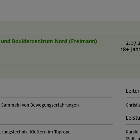
r- und Boulderzentrum Nord (Freimann)
12.07.
18+ Jah
Leiter
t, Sammeln von Bewegungserfahrungen
Christ
Leist
erungstechnik, Klettern im Toprope
Kursle
(Falls 