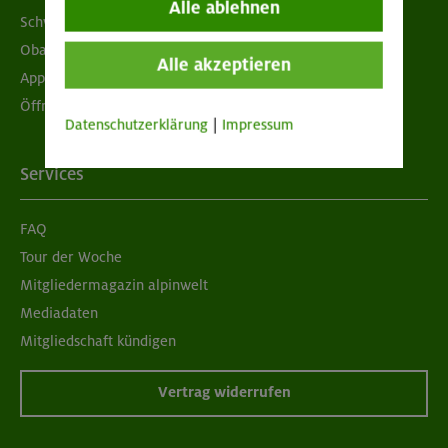
Alle ablehnen
Schwarzes Brett
Obacht geben!
Alle akzeptieren
App "Mein DAV+"
Öffnungszeiten
Datenschutzerklärung
|
Impressum
Services
FAQ
Tour der Woche
Mitgliedermagazin alpinwelt
Mediadaten
Mitgliedschaft kündigen
Vertrag widerrufen