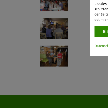
Cookies 
schützen
der Seit
optimier
Ei
Datensc