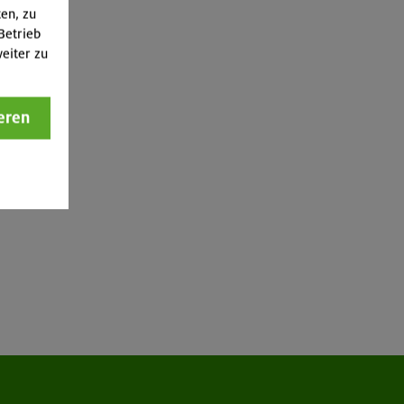
ten, zu
Betrieb
eiter zu
eren