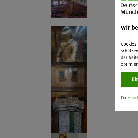
Wir b
Cookies 
schützen
der Seit
optimier
Ei
Datensc