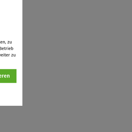
ten, zu
Betrieb
eiter zu
eren