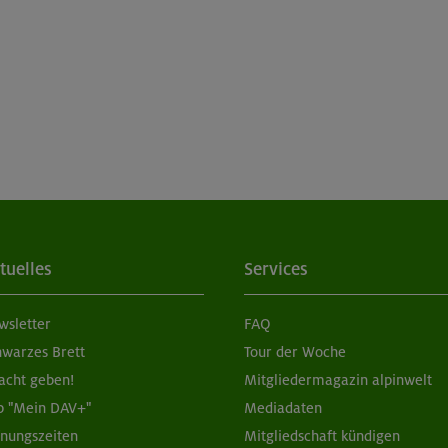
tuelles
Services
wsletter
FAQ
hwarzes Brett
Tour der Woche
acht geben!
Mitgliedermagazin alpinwelt
p "Mein DAV+"
Mediadaten
fnungszeiten
Mitgliedschaft kündigen