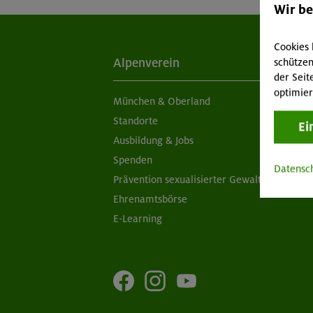
Wir b
Cookies 
schützen
Alpenverein
Ak
der Seit
optimier
München & Oberland
Ne
Standorte
Sc
Ei
Ausbildung & Jobs
Ob
Spenden
Ap
Datensc
Prävention sexualisierter Gewalt
Öf
Ehrenamtsbörse
E-Learning