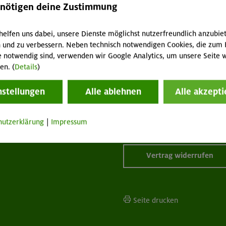
enötigen deine Zustimmung
helfen uns dabei, unsere Dienste möglichst nutzerfreundlich anzubie
 und zu verbessern. Neben technisch notwendigen Cookies, die zum 
tuelles
Services
e notwendig sind, verwenden wir Google Analytics, um unsere Seite w
en. (
Details
)
wsletter
FAQ
hwarzes Brett
Tour der Woche
nstellungen
Alle ablehnen
Alle akzepti
acht geben!
Mitgliedermagazin alpinwelt
p "Mein DAV+"
Mediadaten
hutzerklärung
|
Impressum
fnungszeiten
Mitgliedschaft kündigen
Vertrag widerrufen
Seite drucken