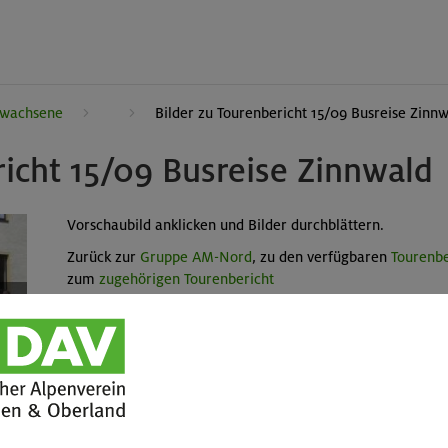
rwachsene
Bilder zu Tourenbericht 15/09 Busreise Zinn
richt 15/09 Busreise Zinnwald
Vorschaubild anklicken und Bilder durchblättern.
Zurück zur
Gruppe AM-Nord
, zu den verfügbaren
Tourenbe
zum
zugehörigen Tourenbericht
/28