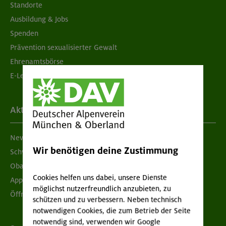
Standorte
Ausbildung & Jobs
Spenden
Prävention sexualisierter Gewalt
Ehrenamtsbörse
E-Learning
Aktuelles
Newsletter
Wir benötigen deine Zustimmung
Schwarzes Brett
Obacht geben!
Cookies helfen uns dabei, unsere Dienste
App "Mein DAV+"
möglichst nutzerfreundlich anzubieten, zu
Öffnungszeiten
schützen und zu verbessern. Neben technisch
notwendigen Cookies, die zum Betrieb der Seite
notwendig sind, verwenden wir Google