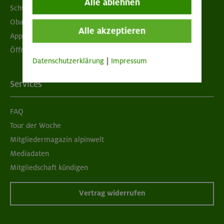
Alle ablehnen
Schwarzes Brett
Obacht geben!
Alle akzeptieren
App "Mein DAV+"
Öffnungszeiten
Datenschutzerklärung
|
Impressum
Services
FAQ
Tour der Woche
Mitgliedermagazin alpinwelt
Mediadaten
Mitgliedschaft kündigen
Vertrag widerrufen