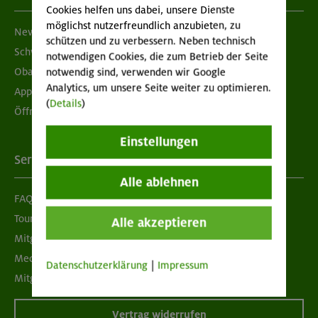
Cookies helfen uns dabei, unsere Dienste
möglichst nutzerfreundlich anzubieten, zu
Newsletter
schützen und zu verbessern. Neben technisch
Schwarzes Brett
notwendigen Cookies, die zum Betrieb der Seite
Obacht geben!
notwendig sind, verwenden wir Google
Analytics, um unsere Seite weiter zu optimieren.
App "Mein DAV+"
(
Details
)
Öffnungszeiten
Einstellungen
Services
Alle ablehnen
FAQ
Tour der Woche
Alle akzeptieren
Mitgliedermagazin alpinwelt
Mediadaten
Datenschutzerklärung
|
Impressum
Mitgliedschaft kündigen
Vertrag widerrufen