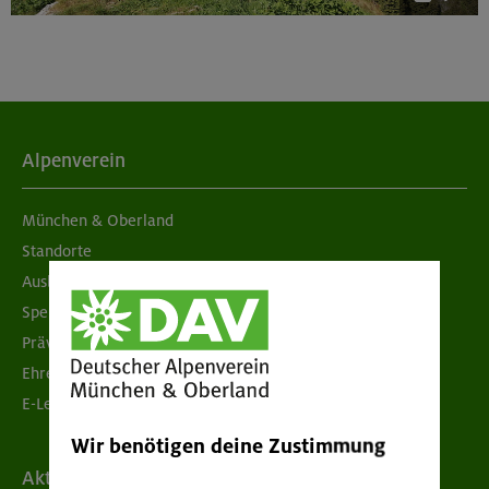
Alpenverein
München & Oberland
Standorte
Ausbildung & Jobs
Spenden
Prävention sexualisierter Gewalt
Ehrenamtsbörse
E-Learning
Wir benötigen deine Zustimmung
Aktuelles