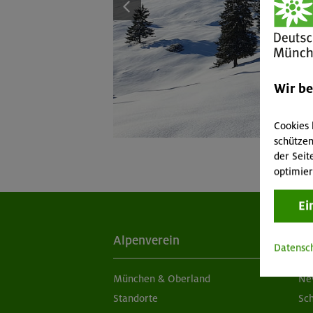
Wir b
Cookies 
schützen
der Seit
optimier
Ei
Alpenverein
Ak
Datensc
München & Oberland
Ne
Standorte
Sc