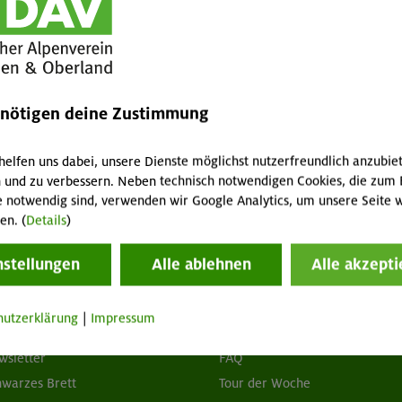
enötigen deine Zustimmung
1/14
helfen uns dabei, unsere Dienste möglichst nutzerfreundlich anzubie
 und zu verbessern. Neben technisch notwendigen Cookies, die zum 
e notwendig sind, verwenden wir Google Analytics, um unsere Seite w
en. (
Details
)
nstellungen
Alle ablehnen
Alle akzepti
tuelles
Services
hutzerklärung
|
Impressum
wsletter
FAQ
hwarzes Brett
Tour der Woche