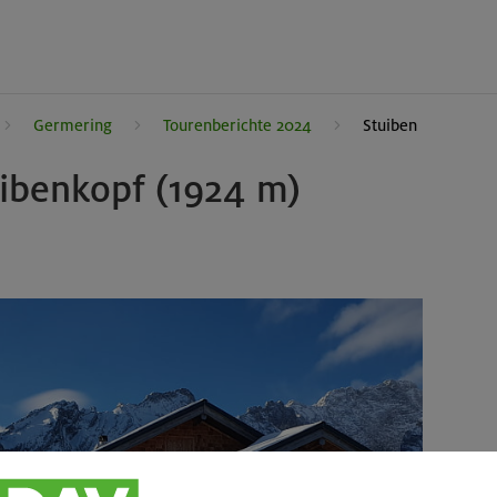
Germering
Tourenberichte 2024
Stuiben
uibenkopf (1924 m)