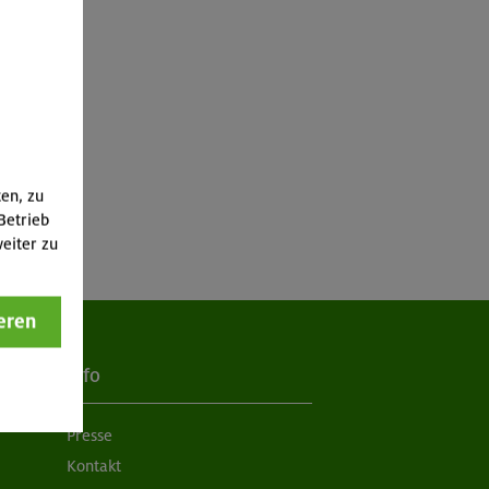
ten, zu
Betrieb
eiter zu
eren
Info
Presse
Kontakt