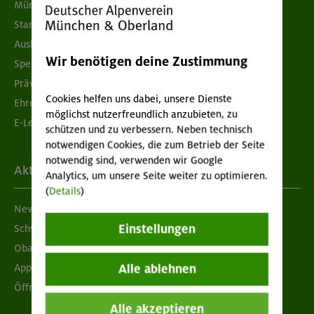
München & Oberland
Standorte
Ausbildung & Jobs
Wir benötigen deine Zustimmung
Spenden
Prävention sexualisierter Gewalt
Cookies helfen uns dabei, unsere Dienste
Ehrenamtsbörse
möglichst nutzerfreundlich anzubieten, zu
E-Learning
schützen und zu verbessern. Neben technisch
notwendigen Cookies, die zum Betrieb der Seite
notwendig sind, verwenden wir Google
Aktuelles
Analytics, um unsere Seite weiter zu optimieren.
(
Details
)
Newsletter
Einstellungen
Schwarzes Brett
Obacht geben!
Alle ablehnen
App "Mein DAV+"
Öffnungszeiten
Alle akzeptieren