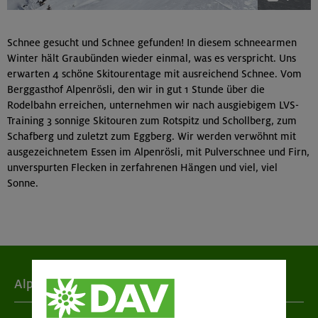
Schnee gesucht und Schnee gefunden! In diesem schneearmen
Winter hält Graubünden wieder einmal, was es verspricht. Uns
erwarten 4 schöne Skitourentage mit ausreichend Schnee. Vom
Berggasthof Alpenrösli, den wir in gut 1 Stunde über die
Rodelbahn erreichen, unternehmen wir nach ausgiebigem LVS-
Training 3 sonnige Skitouren zum Rotspitz und Schollberg, zum
Schafberg und zuletzt zum Eggberg. Wir werden verwöhnt mit
ausgezeichnetem Essen im Alpenrösli, mit Pulverschnee und Firn,
unverspurten Flecken in zerfahrenen Hängen und viel, viel
Sonne.
Alpenverein