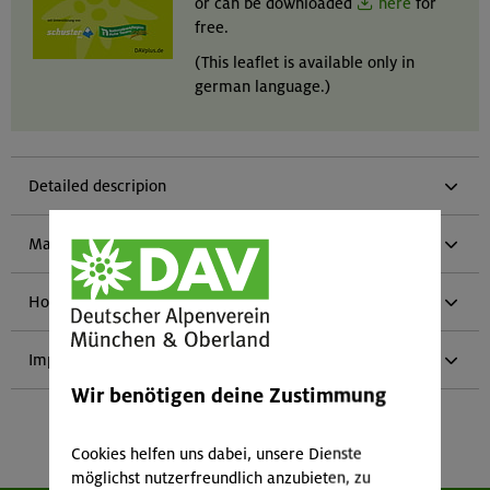
or can be downloaded
here
for
free.
(This leaflet is available only in
german language.)
Detailed descripion
Maps
How to get there
Impressions
Wir benötigen deine Zustimmung
Cookies helfen uns dabei, unsere Dienste
möglichst nutzerfreundlich anzubieten, zu