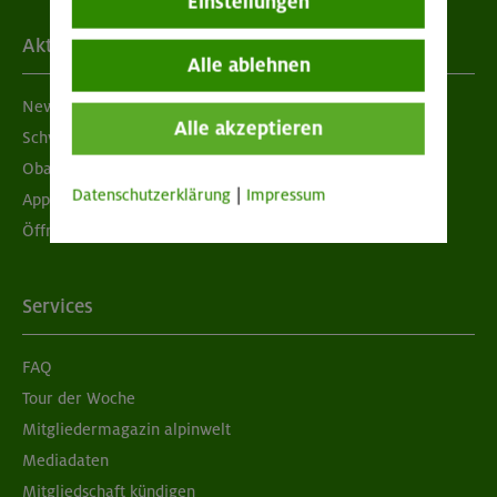
Einstellungen
Aktuelles
Alle ablehnen
Newsletter
Alle akzeptieren
Schwarzes Brett
Obacht geben!
Datenschutzerklärung
|
Impressum
App "Mein DAV+"
Öffnungszeiten
Services
FAQ
Tour der Woche
Mitgliedermagazin alpinwelt
Mediadaten
Mitgliedschaft kündigen