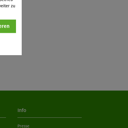
eiter zu
eren
Info
Presse