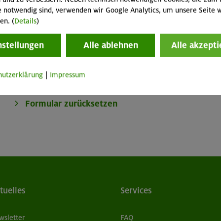
e notwendig sind, verwenden wir Google Analytics, um unsere Seite w
AM / darf fürhren (nur für Jugendleiter)
en. (
Details
)
rkiert
nstellungen
Alle ablehnen
Alle akzepti
hutzerklärung
|
Impressum
tuelles
Services
wsletter
FAQ