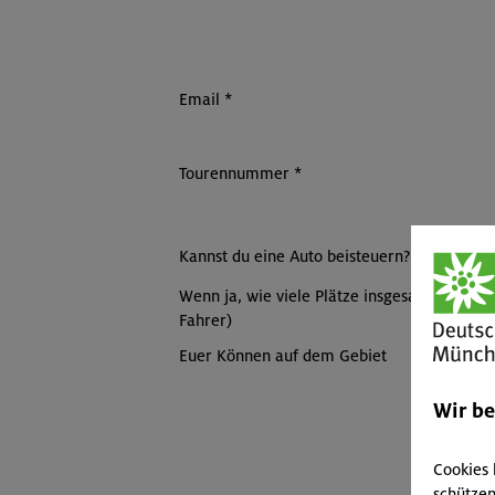
Email
*
Tourennummer
*
Kannst du eine Auto beisteuern?
*
Wenn ja, wie viele Plätze insgesamt (mit
Fahrer)
Euer Können auf dem Gebiet
Wir b
Cookies 
schützen