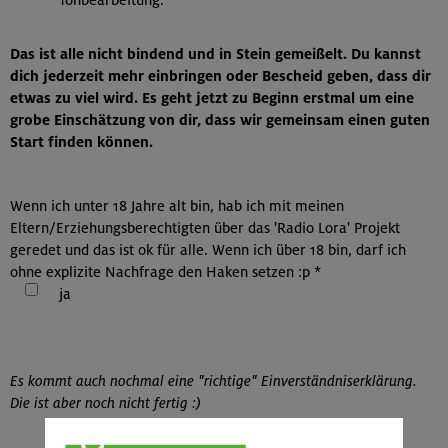
Das ist alle nicht bindend und in Stein gemeißelt. Du kannst
dich jederzeit mehr einbringen oder Bescheid geben, dass dir
etwas zu viel wird. Es geht jetzt zu Beginn erstmal um eine
grobe Einschätzung von dir, dass wir gemeinsam einen guten
Start finden können.
Wenn ich unter 18 Jahre alt bin, hab ich mit meinen
Eltern/Erziehungsberechtigten über das 'Radio Lora' Projekt
geredet und das ist ok für alle. Wenn ich über 18 bin, darf ich
ohne explizite Nachfrage den Haken setzen :p
*
ja
Es kommt auch nochmal eine "richtige" Einverständniserklärung.
Die ist aber noch nicht fertig :)