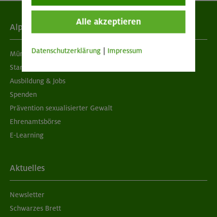
Alle akzeptieren
Alpenverein
Datenschutzerklärung
|
Impressum
München & Oberland
Standorte
Ausbildung & Jobs
Spenden
Prävention sexualisierter Gewalt
Ehrenamtsbörse
E-Learning
Aktuelles
Newsletter
Schwarzes Brett