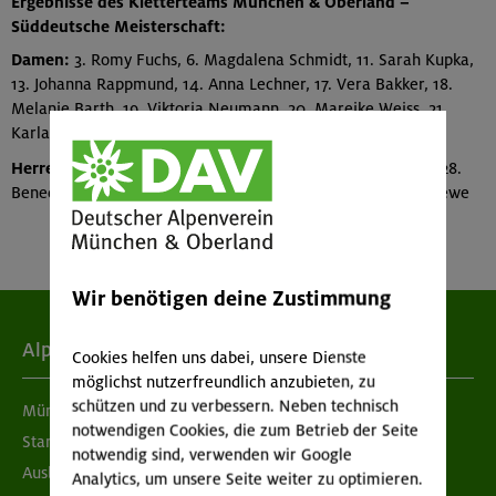
Ergebnisse des Kletterteams München & Oberland –
Süddeutsche Meisterschaft:
Damen:
3. Romy Fuchs, 6. Magdalena Schmidt, 11. Sarah Kupka,
13. Johanna Rappmund, 14. Anna Lechner, 17. Vera Bakker, 18.
Melanie Barth, 19. Viktoria Neumann, 20. Mareike Weiss, 21.
Karla Fehrenbach
Herren:
11. Florian Taubmann, 12. Luis Funk, 15. Julius Rüth, 28.
Benedikt Lohmann, 34. Pou-Hei Schmirmund, 35. Moritz Priewe
Wir benötigen deine Zustimmung
Alpenverein
Cookies helfen uns dabei, unsere Dienste
möglichst nutzerfreundlich anzubieten, zu
schützen und zu verbessern. Neben technisch
München & Oberland
notwendigen Cookies, die zum Betrieb der Seite
Standorte
notwendig sind, verwenden wir Google
Ausbildung & Jobs
Analytics, um unsere Seite weiter zu optimieren.