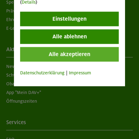
(
Details
)
Spenden
Prävention sexualisierter Gewalt
Einstellungen
Ehrenamtsbörse
E-Learning
Alle ablehnen
Aktuelles
Alle akzeptieren
Newsletter
Datenschutzerklärung
|
Impressum
Schwarzes Brett
Obacht geben!
App "Mein DAV+"
Öffnungszeiten
Services