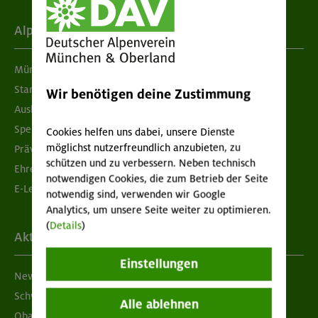
Alpenverein
München & Oberland
Standorte
Wir benötigen deine Zustimmung
Ausbildung & Jobs
Spenden
Cookies helfen uns dabei, unsere Dienste
möglichst nutzerfreundlich anzubieten, zu
Prävention sexualisierter Gewalt
schützen und zu verbessern. Neben technisch
Ehrenamtsbörse
notwendigen Cookies, die zum Betrieb der Seite
E-Learning
notwendig sind, verwenden wir Google
Analytics, um unsere Seite weiter zu optimieren.
(
Details
)
Aktuelles
Einstellungen
Newsletter
Schwarzes Brett
Alle ablehnen
Obacht geben!