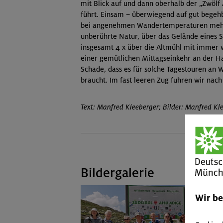
mit Blick auf und dann oberhalb der „Zwölf 
führt. Einsam – überwiegend auf gut begeh
bei angenehmen Wandertemperaturen mehr
unberührte Natur, über das Gelände eines 
insgesamt 4 x über die Altmühl mit immer 
einer gemütlichen Mittagseinkehr an der 
Schade, dass es für solche Tagestouren an 
braucht. Im fast leeren Zug fuhren wir nac
Text: Manfred Kleeberger; Bilder: Manfred K
Bildergalerie
Wir b