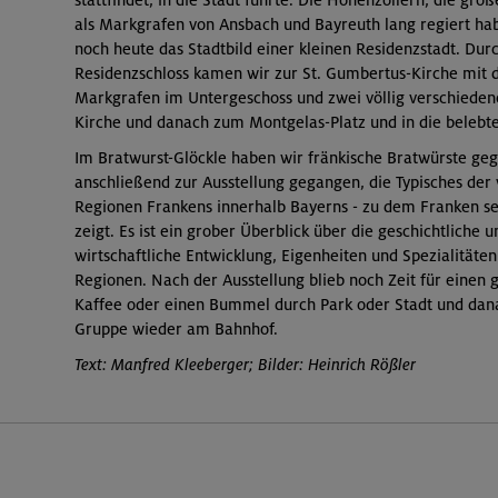
stattfindet, in die Stadt führte. Die Hohenzollern, die gro
als Markgrafen von Ansbach und Bayreuth lang regiert h
noch heute das Stadtbild einer kleinen Residenzstadt. Dur
Residenzschloss kamen wir zur St. Gumbertus-Kirche mit d
Markgrafen im Untergeschoss und zwei völlig verschieden
Kirche und danach zum Montgelas-Platz und in die belebte
Im Bratwurst-Glöckle haben wir fränkische Bratwürste geg
anschließend zur Ausstellung gegangen, die Typisches der
Regionen Frankens innerhalb Bayerns - zu dem Franken sei
zeigt. Es ist ein grober Überblick über die geschichtliche u
wirtschaftliche Entwicklung, Eigenheiten und Spezialitäte
Regionen. Nach der Ausstellung blieb noch Zeit für einen
Kaffee oder einen Bummel durch Park oder Stadt und danac
Gruppe wieder am Bahnhof.
Text: Manfred Kleeberger; Bilder: Heinrich Rößler