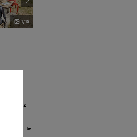
1/18
 mit Franz
el hatten wir bei
wieder im