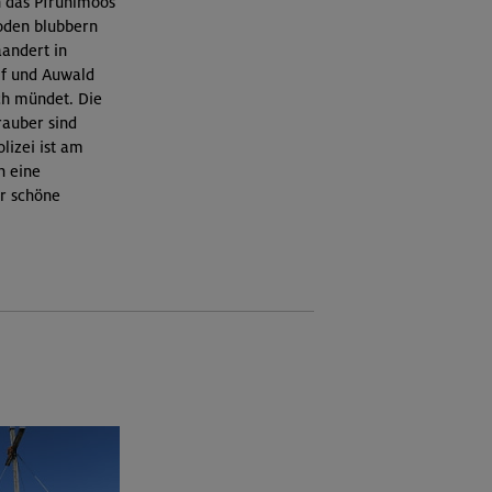
 das Pfrühlmoos
oden blubbern
andert in
lf und Auwald
ch mündet. Die
rauber sind
lizei ist am
h eine
r schöne