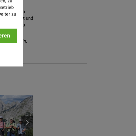
ten, zu
n dort aus
Betrieb
Speicherseen
eiter zu
se Landschaft und
che wieder zu
eren
Michael Martin,