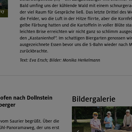
Bald umfing uns der kühlende Wald mit einem schnurger
/17
der viel Raum für Gespräche ließ. Das letzte Drittel des 
die Felder, wo die Luft in der Hitze flirrte, aber die Kornf
gelbe Färbung hatten und die Kartoffeln in voller Blüte st
leichten Brise erreichten wir nicht ganz so schlimm ausged
den „Kastanienhof“. Im schattigen Biergarten genossen wi
ausgezeichnete Essen bevor uns die S-Bahn wieder nach 
zurückbrachte.
Text: Eva Ersch; Bilder: Monika Herkelmann
fen nach Dollnstein
Bildergalerie
berger
vom Saurier begrüßt. Über die
ühl-Panoramaweg, der uns erst