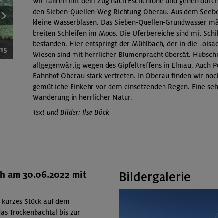
Wir fahren mit dem Zug nach Eschenlohe und gehen durch
den Sieben-Quellen-Weg Richtung Oberau. Aus dem Seeb
kleine Wasserblasen. Das Sieben-Quellen-Grundwasser mä
breiten Schleifen im Moos. Die Uferbereiche sind mit Schi
bestanden. Hier entspringt der Mühlbach, der in die Loisa
/15
Wiesen sind mit herrlicher Blumenpracht übersät. Hubsch
allgegenwärtig wegen des Gipfeltreffens in Elmau. Auch Po
Bahnhof Oberau stark vertreten. In Oberau finden wir noc
gemütliche Einkehr vor dem einsetzenden Regen. Eine seh
Wanderung in herrlicher Natur.
Text und Bilder: Ilse Böck
ch am 30.06.2022 mit
Bildergalerie
 kurzes Stück auf dem
as Trockenbachtal bis zur