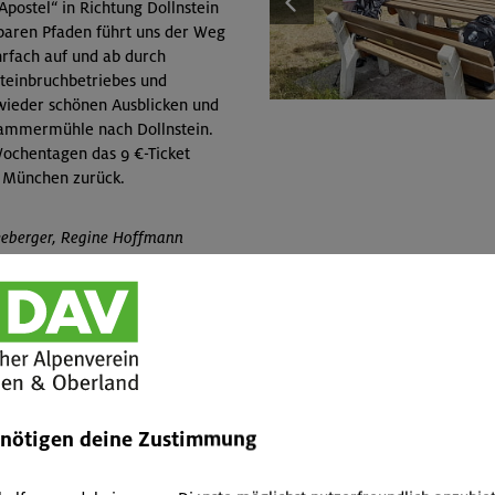
Apostel“ in Richtung Dollnstein
baren Pfaden führt uns der Weg
fach auf und ab durch
Steinbruchbetriebes und
wieder schönen Ausblicken und
Hammermühle nach Dollnstein.
Wochentagen das 9 €-Ticket
h München zurück.
leeberger, Regine Hoffmann
Wanderwoche Zillertal vom 19. – 24.06.2022
Edfelder
enötigen deine Zustimmung
Viel Sonne, aber auch Gewitter, Starkregen und sogar Hag
unseren Wanderungen im Naturpark Zillertal. Wir haben 