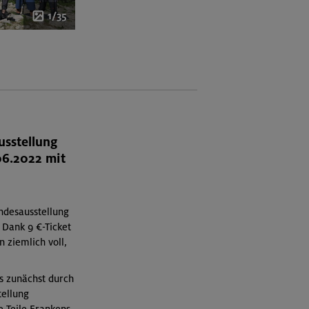
1/35
usstellung
06.2022 mit
andesausstellung
 Dank 9 €-Ticket
 ziemlich voll,
s zunächst durch
tellung