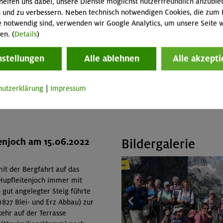
helfen uns dabei, unsere Dienste möglichst nutzerfreundlich anzubie
Gasthof Breitlahner oberhalb von Ginzling gewohnt und vo
 und zu verbessern. Neben technisch notwendigen Cookies, die zum 
unsere Touren unternommen. Diesmal waren wir bei den 
e notwendig sind, verwenden wir Google Analytics, um unsere Seite w
Schlegeis, Stillup und Zillergründl unterwegs. Die grandio
en. (
Details
)
/20
die freundlichen Wirtsleute auf den Hütten haben die Wo
einem sehr schönen Erlebnis gemacht.
nstellungen
Alle ablehnen
Alle akzepti
Text: Franz Edfelder; Bilder: Franz Edfelder, Eveline Fischer, 
Isabella von Grießenbeck
hutzerklärung
|
Impressum
enjoch am 15.06.2022
Bildergalerie
t der Bergfahrt auf das
 Hupfleitenjoch immer mit
 gut angelegter Steig führte
827 Blei- und Erz Abbau) zur
ehr auf der Terrasse