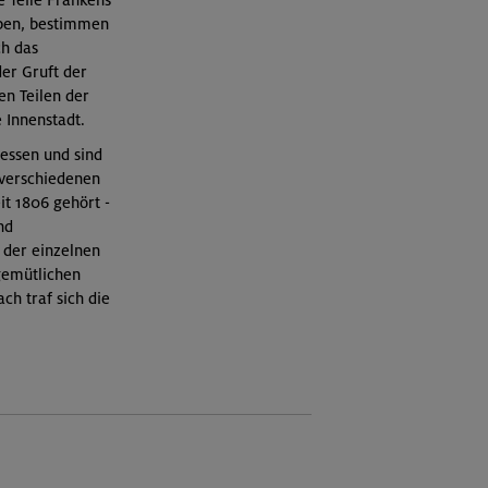
ße Teile Frankens
aben, bestimmen
ch das
er Gruft der
en Teilen der
 Innenstadt.
essen und sind
 verschiedenen
t 1806 gehört -
nd
n der einzelnen
 gemütlichen
h traf sich die