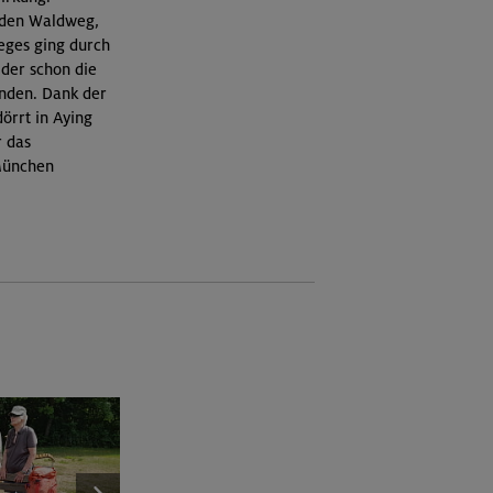
aden Waldweg,
Weges ging durch
elder schon die
anden. Dank der
örrt in Aying
r das
München