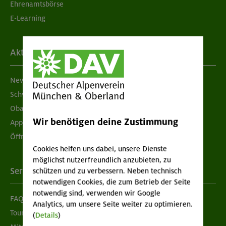
Ehrenamtsbörse
E-Learning
Aktuelles
Newsletter
Schwarzes Brett
Obacht geben!
Wir benötigen deine Zustimmung
App "Mein DAV+"
Öffnungszeiten
Cookies helfen uns dabei, unsere Dienste
möglichst nutzerfreundlich anzubieten, zu
Services
schützen und zu verbessern. Neben technisch
notwendigen Cookies, die zum Betrieb der Seite
notwendig sind, verwenden wir Google
FAQ
Analytics, um unsere Seite weiter zu optimieren.
Tour der Woche
(
Details
)