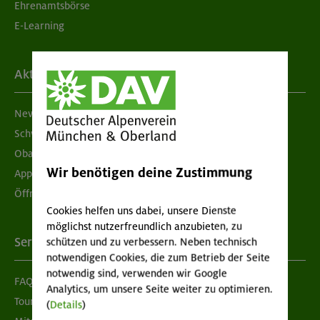
Ehrenamtsbörse
E-Learning
Aktuelles
Newsletter
Schwarzes Brett
Obacht geben!
Wir benötigen deine Zustimmung
App "Mein DAV+"
Öffnungszeiten
Cookies helfen uns dabei, unsere Dienste
möglichst nutzerfreundlich anzubieten, zu
Services
schützen und zu verbessern. Neben technisch
notwendigen Cookies, die zum Betrieb der Seite
notwendig sind, verwenden wir Google
FAQ
Analytics, um unsere Seite weiter zu optimieren.
Tour der Woche
(
Details
)