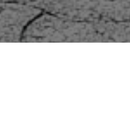
»Man fängt mit nichts an,
aber steigt immer weiter«
Bergwacht-Blick alpinwelt 4/2024
2016 floh Maximilian Alnashi von Syrien
nach Deutschland. In den Bergen hat er
Höhenangst und Kriegstraumata