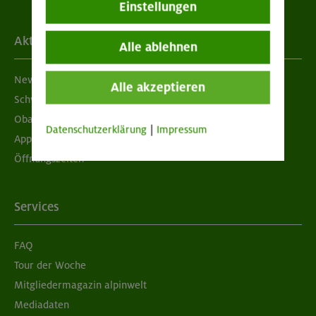
Einstellungen
Aktuelles
Alle ablehnen
Newsletter
Alle akzeptieren
Schwarzes Brett
Obacht geben!
Datenschutzerklärung
|
Impressum
App "Mein DAV+"
Öffnungszeiten
Services
FAQ
Tour der Woche
Mitgliedermagazin alpinwelt
Mediadaten