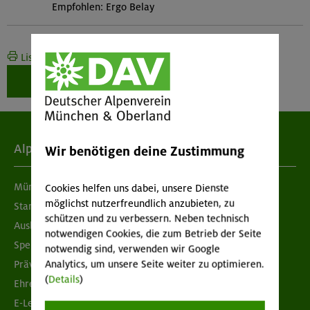
Empfohlen: Ergo Belay
Liste drucken
Weiter zur Buchung
Alpenverein
Wir benötigen deine Zustimmung
München & Oberland
Cookies helfen uns dabei, unsere Dienste
möglichst nutzerfreundlich anzubieten, zu
Standorte
schützen und zu verbessern. Neben technisch
Ausbildung & Jobs
notwendigen Cookies, die zum Betrieb der Seite
Spenden
notwendig sind, verwenden wir Google
Prävention sexualisierter Gewalt
Analytics, um unsere Seite weiter zu optimieren.
(
Details
)
Ehrenamtsbörse
E-Learning