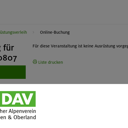
üstungsverleih
Online-Buchung
 für
Für diese Veranstaltung ist keine Ausrüstung vorge
-0807
Liste drucken
tuelles
Services
wsletter
FAQ