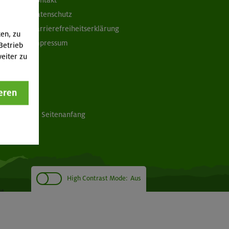
Kontakt
Datenschutz
Barrierefreiheitserklärung
ten, zu
Impressum
Betrieb
eiter zu
eren
Seitenanfang
High Contrast Mode:
Aus