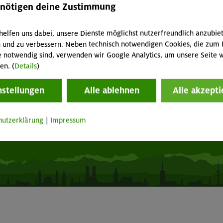
hwarzes Brett
Tour der Woche
enötigen deine Zustimmung
acht geben!
Mitgliedermagazin alpinwelt
p "Mein DAV+"
Mediadaten
helfen uns dabei, unsere Dienste möglichst nutzerfreundlich anzubie
fnungszeiten
Mitgliedschaft kündigen
 und zu verbessern. Neben technisch notwendigen Cookies, die zum 
e notwendig sind, verwenden wir Google Analytics, um unsere Seite w
en. (
Details
)
Vertrag widerrufen
nstellungen
Alle ablehnen
Alle akzepti
Seite drucken
hutzerklärung
|
Impressum