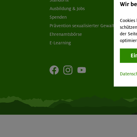
Standorte
Sc
Wir b
Ausbildung & Jobs
Ob
Spenden
Ap
Cookies 
Prävention sexualisierter Gewalt
Öf
schützen
der Seit
Ehrenamtsbörse
optimier
E-Learning
Ei
Datensc