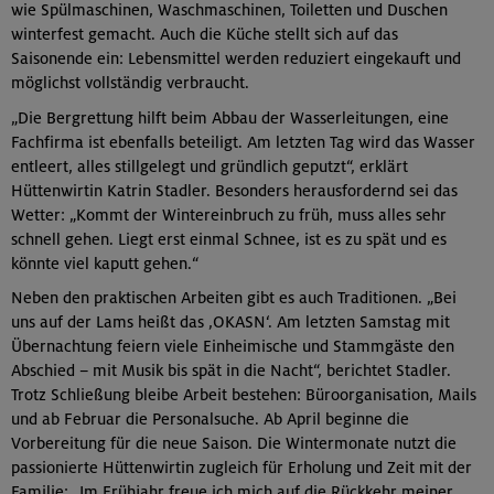
wie Spülmaschinen, Waschmaschinen, Toiletten und Duschen
winterfest gemacht. Auch die Küche stellt sich auf das
Saisonende ein: Lebensmittel werden reduziert eingekauft und
möglichst vollständig verbraucht.
„Die Bergrettung hilft beim Abbau der Wasserleitungen, eine
Fachfirma ist ebenfalls beteiligt. Am letzten Tag wird das Wasser
entleert, alles stillgelegt und gründlich geputzt“, erklärt
Hüttenwirtin Katrin Stadler. Besonders herausfordernd sei das
Wetter: „Kommt der Wintereinbruch zu früh, muss alles sehr
schnell gehen. Liegt erst einmal Schnee, ist es zu spät und es
könnte viel kaputt gehen.“
Neben den praktischen Arbeiten gibt es auch Traditionen. „Bei
uns auf der Lams heißt das ‚OKASN‘. Am letzten Samstag mit
Übernachtung feiern viele Einheimische und Stammgäste den
Abschied – mit Musik bis spät in die Nacht“, berichtet Stadler.
Trotz Schließung bleibe Arbeit bestehen: Büroorganisation, Mails
und ab Februar die Personalsuche. Ab April beginne die
Vorbereitung für die neue Saison. Die Wintermonate nutzt die
passionierte Hüttenwirtin zugleich für Erholung und Zeit mit der
Familie: „Im Frühjahr freue ich mich auf die Rückkehr meiner