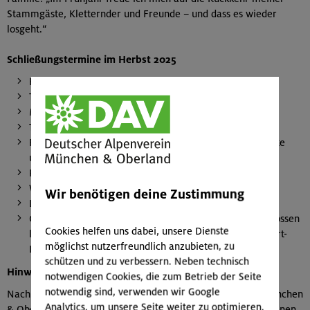
Stammgäste, Kletternder und Freunde – und dass es wieder
losgeht.“
Schließungstermine im Herbst 2025
Heinrich-Schwaiger-Haus: 17. September
Taschachhaus: 20. September
Münchner Haus: 27. September
Taubensteinhaus: 30. September
Falkenhütte, Höllentalangerhütte, Knorrhütte, Stüdlhütte
und Johannishütte: 05.Oktober
Reintalangerhütte: 9. Oktober
Watzmannhaus: 11. Oktober
Wir benötigen deine Zustimmung
Lamsenjochhütte: 12. Oktober
Ganzjährig geöffnet bleiben die Oberlandhütte (geschlossen
Cookies helfen uns dabei, unsere Dienste
lediglich vom 2. November bis 14. Dezember), die Albert-
möglichst nutzerfreundlich anzubieten, zu
Link-Hütte und die Schönfeldhütte.
schützen und zu verbessern. Neben technisch
Hinweise zu Winterräumen
notwendigen Cookies, die zum Betrieb der Seite
notwendig sind, verwenden wir Google
Nach Saisonende bieten einige Hütten des Alpenvereins München
Analytics, um unsere Seite weiter zu optimieren.
& Oberland Winterräume als alpine Schutzräume an. Sie dienen