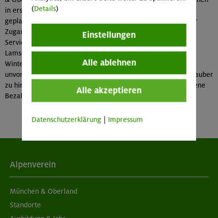
(
Details
)
in erster Linie der Notunterkunft, können aber auch bei
geplanten Ski- oder Schneeschuhtouren genutzt werden. Der
Zugang erfolgt über den Alpenvereinsschlüssel, der in den
Einstellungen
Servicestellen ausgeliehen werden kann (Ausnahme:
Lamsenjochhütte und Falkenhütte).
Alle ablehnen
Winterräume sind nicht reservierbar; die Belegung ist daher
unvorhersehbar. Der Alpenverein bittet darum, die Räume sauber
zu hinterlassen, Müll ins Tal mitzunehmen und die vorgesehene
Alle akzeptieren
Bezahlung als Aufwandsentschädigung nicht zu vergessen.
Datenschutzerklärung
|
Impressum
Alpenverein
München & Oberland
Standorte