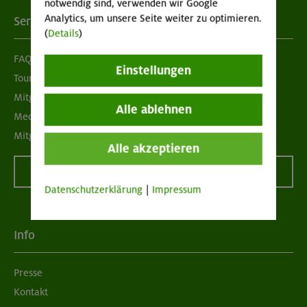
notwendig sind, verwenden wir Google
Analytics, um unsere Seite weiter zu optimieren.
Services
(
Details
)
FAQ
Einstellungen
Tour der Woche
Mitgliedermagazin alpinwelt
Alle ablehnen
Mediadaten
Mitgliedschaft kündigen
Alle akzeptieren
Vertrag widerrufen
Datenschutzerklärung
|
Impressum
Info
Presse
Kontakt