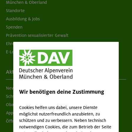
München & Oberland
Standorte
Ausbildung & Jobs
Spenden
Prävention sexualisierter Gewalt
Ehrenamtsbörse
E-Learning
Aktuelles
Newsletter
Wir benötigen deine Zustimmung
Schwarzes Brett
Obacht geben!
Cookies helfen uns dabei, unsere Dienste
App "Mein DAV+"
möglichst nutzerfreundlich anzubieten, zu
schützen und zu verbessern. Neben technisch
Öffnungszeiten
notwendigen Cookies, die zum Betrieb der Seite