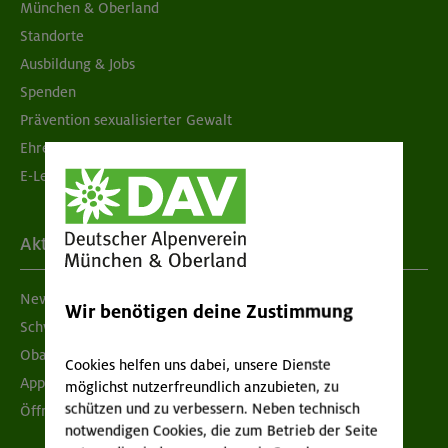
München & Oberland
Standorte
Ausbildung & Jobs
Spenden
Prävention sexualisierter Gewalt
Ehrenamtsbörse
E-Learning
Aktuelles
Newsletter
Wir benötigen deine Zustimmung
Schwarzes Brett
Obacht geben!
Cookies helfen uns dabei, unsere Dienste
App "Mein DAV+"
möglichst nutzerfreundlich anzubieten, zu
schützen und zu verbessern. Neben technisch
Öffnungszeiten
notwendigen Cookies, die zum Betrieb der Seite