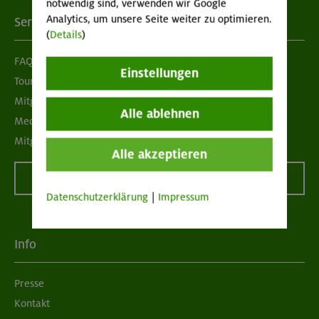
notwendig sind, verwenden wir Google
Analytics, um unsere Seite weiter zu optimieren.
Services
(
Details
)
FAQ
Einstellungen
Tour der Woche
Mitgliedermagazin alpinwelt
Alle ablehnen
Mediadaten
Mitgliedschaft kündigen
Alle akzeptieren
Vertrag widerrufen
Datenschutzerklärung
|
Impressum
Info
Presse
Kontakt