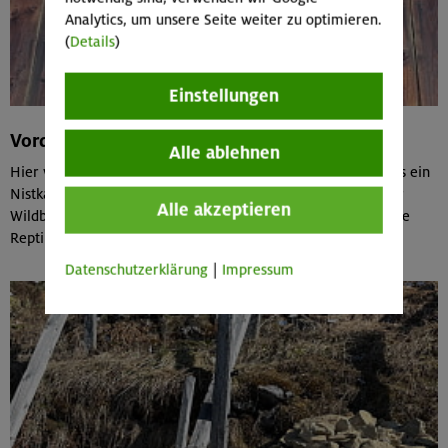
Analytics, um unsere Seite weiter zu optimieren.
(
Details
)
Einstellungen
Vorderkaiserfeldenhütte
Alle ablehnen
Hier wurde in unmittelbarer Nähe des Alpenpflanzengartens ein
Nistkasten für Hummeln positioniert, sowie weitere Orte für
Alle akzeptieren
Wildbienen und Vögel geschaffen. Besonders ist hier auch die
Reptilienburg sowie die Totholzhecke.
Datenschutzerklärung
|
Impressum