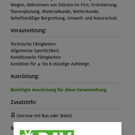
Wegen, Abbremsen von Stürzen im Firn, Orientierung,
Tourenplanung, Materialkunde, Wetterkunde,
behelfsmäßige Bergrettung, Umwelt- und Naturschutz
Voraussetzung:
Technische Fähigkeiten:
Allgemeine Sportlichkeit.
Konditionelle Fähigkeiten:
Kondition für 4- bis 6-stündige Aufstiege.
Ausrüstung:
Benötigte Ausrüstung für diese Veranstaltung
Zusatzinfo:
(Anreise mit Bus oder Bahn)
Maximale Teilnehmerzahl: