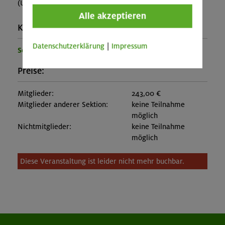
(ÜF im MBZ ca. 43€, im Lager ca. 33 €, á la carte)
Alle akzeptieren
Kontakt Veranstalter:
Datenschutzerklärung
|
Impressum
Sektion Oberland
Preise:
Mitglieder:
243,00 €
Mitglieder anderer Sektion:
keine Teilnahme
möglich
Nichtmitglieder:
keine Teilnahme
möglich
Diese Veranstaltung ist leider nicht mehr buchbar.