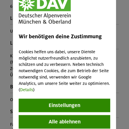
6
Leiter*in:
Uta Haller
Wir benötigen deine Zustimmung
Leistung:
Cookies helfen uns dabei, unsere Dienste
Kursleitung
möglichst nutzerfreundlich anzubieten, zu
(Falls nicht in den Leistungen inbegriffen, fallen
schützen und zu verbessern. Neben technisch
Zusatzkosten für z.B. An- und Abreise, Verpflegung,
notwendigen Cookies, die zum Betrieb der Seite
Übernachtung oder Skipass an.)
notwendig sind, verwenden wir Google
Analytics, um unsere Seite weiter zu optimieren.
Buchungscode:
(
Details
)
OL-25-0155
Einstellungen
Stützpunkt:
Alle ablehnen
Falkenhütte