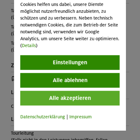
Cookies helfen uns dabei, unsere Dienste
Tag 1: Naviser Hütte
möglichst nutzerfreundlich anzubieten, zu
(Ü ca. 60€, Essen extra)
schützen und zu verbessern. Neben technisch
notwendigen Cookies, die zum Betrieb der Seite
Tag 2: Lizumer Hütte
notwendig sind, verwenden wir Google
(Ü+HP im MBZ ca. 68€, im Lager ca. 60€)
Analytics, um unsere Seite weiter zu optimieren.
Tag 3: Weidener Hütte
(
Details
)
(Ü+HP im MBZ ca. 68€, im Lager ca. 62€)
Einstellungen
Zusatzinfo:
(Anreise mit Bus oder Bahn)
Alle ablehnen
Leiter*in:
Alle akzeptieren
Christoph Schaab
Datenschutzerklärung
|
Impressum
Leistung:
Tourleitung