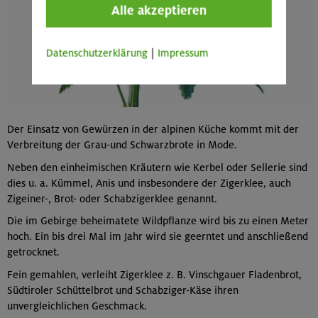
Alle akzeptieren
Datenschutzerklärung
|
Impressum
Der Einsatz von Gewürzen in der alpinen Küche kommt mit der
Verbreitung der Grau-und Schwarzbrote in Mode.
Neben den einheimischen Kräutern wie Kerbel oder Sellerie sind
dies u. a. Kümmel, Anis und insbesondere der Zigerklee, auch
Zigeiner-, Brot- oder Schabzigerklee genannt.
Die im Gebirge beheimatete Wildpflanze wird bis zu einen Meter
hoch. Ein bis drei Mal im Jahr wird sie geerntet und anschließend
getrocknet.
Fein gemahlen, verleiht Zigerklee z. B. Vinschgauer Fladenbrot,
Südtiroler Schüttelbrot und Schabziger-Käse ihren
unvergleichlichen Geschmack.