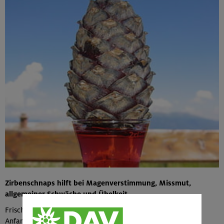
Zirbenschnaps hilft bei Magenverstimmung, Missmut,
allgemeiner Schwäche und Übelkeit
Frische, innen blutrote Zirbenzapfen (reif von Ende Juni bis
Anfang August) sammeln.