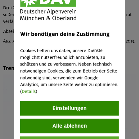
Drei Zapfen in 1 l Obstbrand ansetzen und mit 500 g Zucker
süßen. Schnaps 2–4 Wochen an die Sonne stellen, bis er sich rot
verfärbt hat.
Abseihen und auf kleine Flaschen ziehen.
Wir benötigen deine Zustimmung
Aus: A. Wanninger, Die ganze Kraft der Alpen. Leopold Stocker 2013.
Cookies helfen uns dabei, unsere Dienste
möglichst nutzerfreundlich anzubieten, zu
schützen und zu verbessern. Neben technisch
Trendsetter Zigerklee
notwendigen Cookies, die zum Betrieb der Seite
notwendig sind, verwenden wir Google
Analytics, um unsere Seite weiter zu optimieren.
(
Details
)
Einstellungen
Alle ablehnen