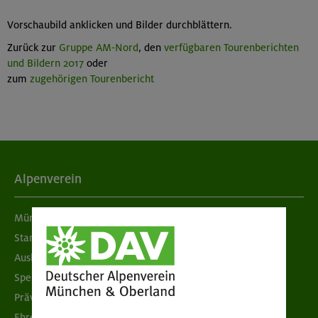
Vorschaubild anklicken und Bilder durchblättern.
Zurück zur
Gruppe AM-Nord
, den
verfügbaren Tourenberichten
und Bildern 2017
oder
zum
zugehörigen Tourenbericht
Alpenverein
München & Oberland
Standorte
Ausbildung & Jobs
Spenden
Prävention sexualisierter Gewalt
Ehrenamtsbörse