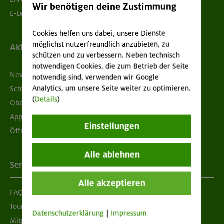
Wir benötigen deine Zustimmung
E-Learning
Cookies helfen uns dabei, unsere Dienste
möglichst nutzerfreundlich anzubieten, zu
Aktuelles
schützen und zu verbessern. Neben technisch
notwendigen Cookies, die zum Betrieb der Seite
Newsletter
notwendig sind, verwenden wir Google
Analytics, um unsere Seite weiter zu optimieren.
Schwarzes Brett
(
Details
)
Obacht geben!
App "Mein DAV+"
Einstellungen
Öffnungszeiten
Alle ablehnen
Services
Alle akzeptieren
FAQ
Tour der Woche
Datenschutzerklärung
|
Impressum
Mitgliedermagazin alpinwelt