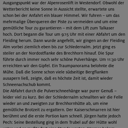
Ausgangspunkt war der Alpenrosenlift in Westendorf. Obwohl der
Wetterbericht keine Sonne in Aussicht stellte, erwartete uns
schon bei der Anfahrt ein blauer Himmel. Wir fuhren – um das
mehrmalige Überqueren der Piste zu vermeiden und um eine
gemütliche Tour zu garantieren – mit dem Lift zum Talkaser
hoch. Dort begann die Tour um 9:15 Uhr mit einer Abfahrt um den
Fleiding herum. Dann wurde angefellt, wir gingen an der Fleiding
Alm vorbei ziemlich eben bis zur Schledernalm. Jetzt ging es
steiler an der Nordostflanke des Brechhorn hinauf. Die Spur
führte durch immer noch sehr schöne Pulverhänge. Um 11:30 Uhr
erreichten wir den Gipfel. Ein Traumpanorama belohnte die
Mühe. Daß die Sonne schon viele südseitige Bergflanken
ausapern ließ, zeigte, daß es höchste Zeit ist, damit wieder
Schneenachschub kommt.
Die Abfahrt durch die Pulverschneehänge war purer Genuß –
leider viel zu kurz. Bei der Schledernalm schnallten wir die Felle
wieder an und zweigten zur Brechhornhütte ab, um eine
gemütliche Brotzeit zu ergattern. Der Kaiserschmarren ist hier
berühmt und die erste Portion kam schnell. Jürgen hatte jedoch
Pech: Seine Bestellung ging in dem Trubel auf der Hütte wohl