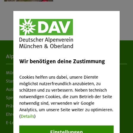
Alpenverein
Wir benötigen deine Zustimmung
München & Oberland
Cookies helfen uns dabei, unsere Dienste
Standorte
möglichst nutzerfreundlich anzubieten, zu
Ausbildung & Jobs
schützen und zu verbessern. Neben technisch
notwendigen Cookies, die zum Betrieb der Seite
Spenden
notwendig sind, verwenden wir Google
Prävention sexualisierter Gewalt
Analytics, um unsere Seite weiter zu optimieren.
Ehrenamtsbörse
(
Details
)
E-Learning
Einstellungen