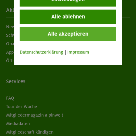
Aktuelles
Alle ablehnen
Newsletter
Alle akzeptieren
Schwarzes Brett
Obacht geben!
Datenschutzerklärung
|
Impressum
App "Mein DAV+"
Öffnungszeiten
Services
FAQ
Tour der Woche
Mitgliedermagazin alpinwelt
Mediadaten
Mitgliedschaft kündigen