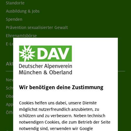
Standorte
Ausbildung & Jobs
Spenden
Prävention sexualisierter Gewalt
Ehrenamtsbörse
E-Learning
Aktuelles
Newsletter
Wir benötigen deine Zustimmung
Schwarzes Brett
Obacht geben!
Cookies helfen uns dabei, unsere Dienste
App "Mein DAV+"
möglichst nutzerfreundlich anzubieten, zu
Öffnungszeiten
schützen und zu verbessern. Neben technisch
notwendigen Cookies, die zum Betrieb der Seite
notwendig sind, verwenden wir Google