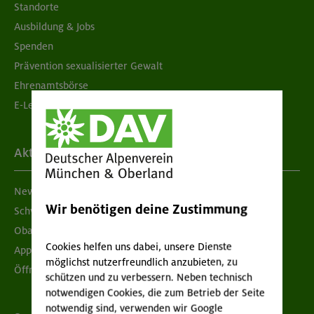
Standorte
Ausbildung & Jobs
Spenden
Prävention sexualisierter Gewalt
Ehrenamtsbörse
E-Learning
Aktuelles
Newsletter
Wir benötigen deine Zustimmung
Schwarzes Brett
Obacht geben!
Cookies helfen uns dabei, unsere Dienste
App "Mein DAV+"
möglichst nutzerfreundlich anzubieten, zu
Öffnungszeiten
schützen und zu verbessern. Neben technisch
notwendigen Cookies, die zum Betrieb der Seite
notwendig sind, verwenden wir Google