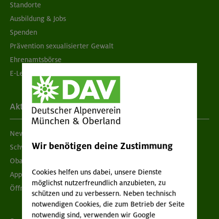
Standorte
Ausbildung & Jobs
Spenden
Prävention sexualisierter Gewalt
Ehrenamtsbörse
E-Learning
Aktuelles
Newsletter
Wir benötigen deine Zustimmung
Schwarzes Brett
Obacht geben!
Cookies helfen uns dabei, unsere Dienste
App "Mein DAV+"
möglichst nutzerfreundlich anzubieten, zu
Öffnungszeiten
schützen und zu verbessern. Neben technisch
notwendigen Cookies, die zum Betrieb der Seite
notwendig sind, verwenden wir Google