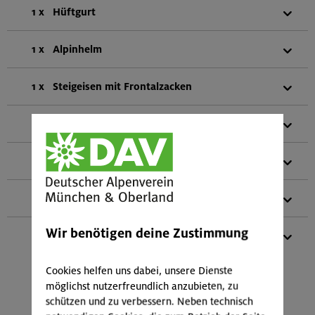
1 x
Hüftgurt
1 x
Alpinhelm
1 x
Steigeisen mit Frontalzacken
1 x
Eispickel
1 x
Eisschraube
1 x
Teleskopstöcke
Wir benötigen deine Zustimmung
1 x
Gletscher-Set
(bestehend aus:
2 HMS-Schraubkarabiner
Cookies helfen uns dabei, unsere Dienste
1 HMS-SafeBiner
möglichst nutzerfreundlich anzubieten, zu
4 Normalkarabiner
schützen und zu verbessern. Neben technisch
2 Schlingen vernäht (2x 120 cm)