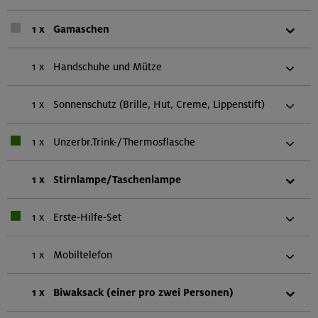
1 x
Gamaschen
1 x
Handschuhe und Mütze
1 x
Sonnenschutz (Brille, Hut, Creme, Lippenstift)
1 x
Unzerbr.Trink-/Thermosflasche
1 x
Stirnlampe/Taschenlampe
1 x
Erste-Hilfe-Set
1 x
Mobiltelefon
1 x
Biwaksack (einer pro zwei Personen)