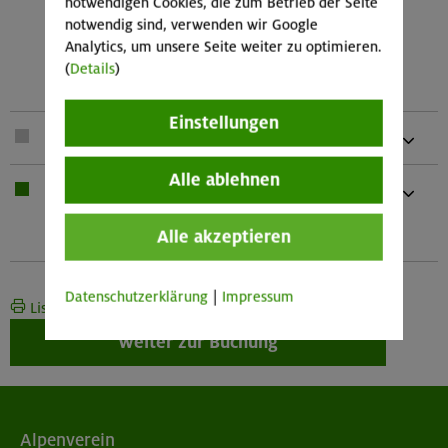
notwendigen Cookies, die zum Betrieb der Seite
1 Kurzprusik (vernäht 30 cm)
notwendig sind, verwenden wir Google
2 Reepschnüre (2,0 und 4,0 m Länge)
Analytics, um unsere Seite weiter zu optimieren.
1 Rolle mit Rücklaufsperre und 1
(
Details
)
Seilklemme)
Einstellungen
1 x
Seil
Alle ablehnen
1 x
Bei Übernachtung: Hüttenschlafsack,
Waschzeug
Alle akzeptieren
Und kleines Handtuch
Datenschutzerklärung
|
Impressum
Liste drucken
Weiter zur Buchung
Alpenverein