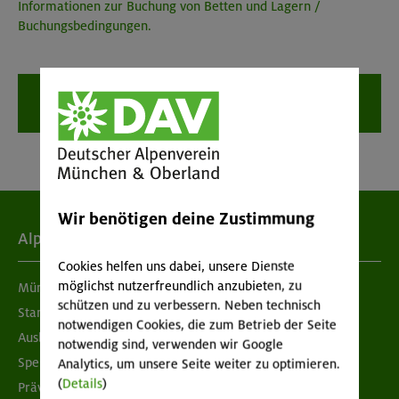
Informationen zur Buchung von Betten und Lagern /
Buchungsbedingungen.
Weiter zu:
„Meine Daten“
Wir benötigen deine Zustimmung
Alpenverein
Cookies helfen uns dabei, unsere Dienste
möglichst nutzerfreundlich anzubieten, zu
München & Oberland
schützen und zu verbessern. Neben technisch
Standorte
notwendigen Cookies, die zum Betrieb der Seite
Ausbildung & Jobs
notwendig sind, verwenden wir Google
Spenden
Analytics, um unsere Seite weiter zu optimieren.
(
Details
)
Prävention sexualisierter Gewalt