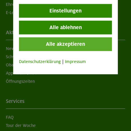
Ehrenamtsbörse
Einstellungen
E-Learning
Alle ablehnen
Aktuelles
Alle akzeptieren
Newsletter
Schwarzes Brett
Datenschutzerklärung
|
Impressum
Obacht geben!
App "Mein DAV+"
Öffnungszeiten
Services
FAQ
Tour der Woche