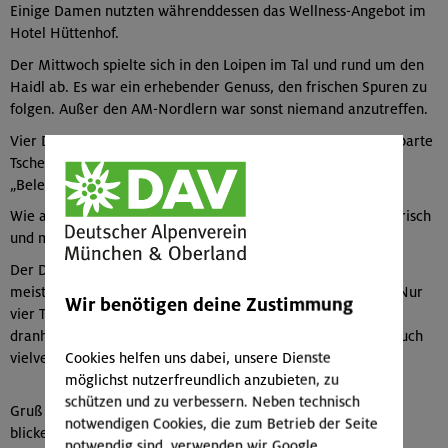
Einige Damen nutzten währenddessen das Wellness-Angebot im
Hotel Hüttenhof.
Der Mittwoch spielte sich in den Loipen im Tal und rund um den
Haidl ab. Es war ein erhebender Genuss, den frischen Spuren zu
folgen. Außer den AM-Nordlern war sonst niemand anzutreffen.
Vier Damen wagten eine Fahrt über Philippsreut ins benachbarte
Tschechien in die Stadt Prachatice, während die restliche
„Belegschaft" den Badebereich nutzte.
Wie auch gestern fanden sich zum viergängigen Menü alle frisch
und munter um 18:00 Uhr an der gemeinsamen Tafel ein.
Der Donnerstag war bereits wieder der Abschiedstag. Die
meisten Teilnehmer traten gegen Mittag die Heimreise an. Nur
Wir benötigen deine Zustimmung
vier Teilnehmer hatten soviel Spaß, dass sie noch einen Tag
dranhängten. Der Morgen zeigte sich mit Sonnenschein ja auch
Cookies helfen uns dabei, unsere Dienste
vielversprechend.
möglichst nutzerfreundlich anzubieten, zu
schützen und zu verbessern. Neben technisch
Gruß und Berg Heil und lasst Euch am 6. Juni auch wieder
notwendigen Cookies, die zum Betrieb der Seite
blicken,
notwendig sind, verwenden wir Google