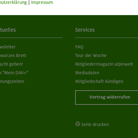
hutzerklärung
|
Impressum
tuelles
Services
wsletter
FAQ
hwarzes Brett
Tour der Woche
acht geben!
Mitgliedermagazin alpinwelt
p "Mein DAV+"
Mediadaten
fnungszeiten
Mitgliedschaft kündigen
Vertrag widerrufen
Seite drucken