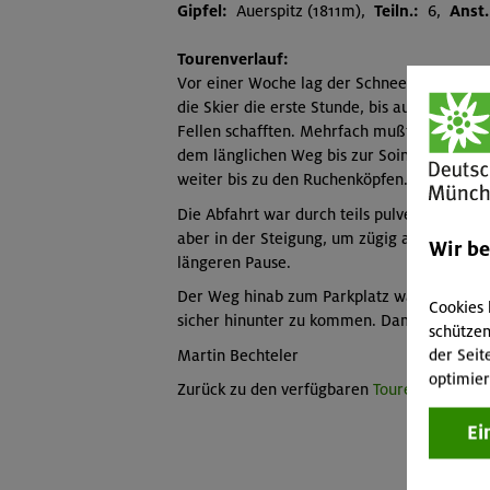
Gipfel:
Auerspitz (1811m),
Teiln.:
6,
Anst
Tourenverlauf:
Vor einer Woche lag der Schnee bis ins Tal.
die Skier die erste Stunde, bis auf dem Weg
Fellen schafften. Mehrfach mußten wir di
dem länglichen Weg bis zur Soinalm auf ca
weiter bis zu den Ruchenköpfen. Einige Teil
Die Abfahrt war durch teils pulverigen, tei
aber in der Steigung, um zügig abfahren zu
Wir b
längeren Pause.
Der Weg hinab zum Parkplatz war inzwischen 
Cookies 
sicher hinunter zu kommen. Damit war eine 
schützen
der Seit
Martin Bechteler
optimier
Zurück zu den verfügbaren
Tourenberichten
Ei