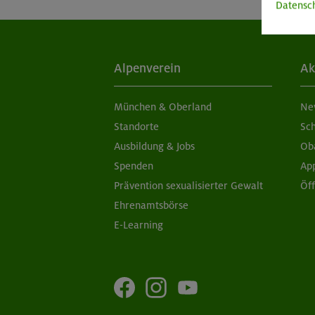
Datensc
Alpenverein
Ak
München & Oberland
Ne
Standorte
Sc
Ausbildung & Jobs
Ob
Spenden
Ap
Prävention sexualisierter Gewalt
Öf
Ehrenamtsbörse
E-Learning