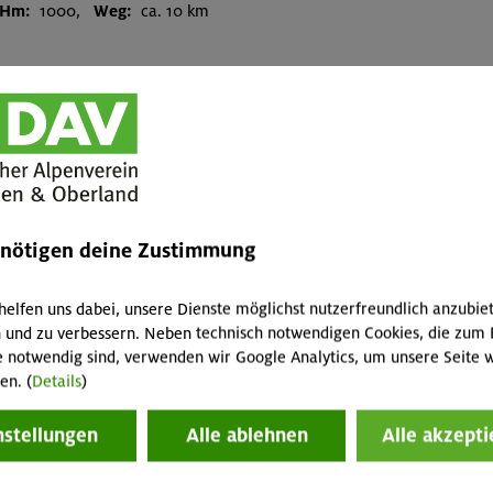
.Hm:
1000,
Weg:
ca. 10 km
 Nun mußten wir beim Aufstieg zum Sillberghaus feststellen, daß der 
 der erste Schnee auftauchte. Allerdings war auf dem ersten Teil im 
e Skiern deswegen anschnallen, um beim nächsten aperen Stück wied
. 1400 m Höhe wurden wir anständig beansprucht. Nach einer Pause b
nehmer ließen es gut sein und fuhren wieder ab. Die restlichen drei 
ls vereisten Schnee gekennzeichnet. Der Weg, der nach den Hängen zu
 können. Dort angekommen war eine Brotzeitpause fällig. Die immer 
enötigen deine Zustimmung
meist aper - bis auf die letzten 20 Meter. Die waren so vereist, da
helfen uns dabei, unsere Dienste möglichst nutzerfreundlich anzubie
„Frühjahrstour" mit einiger Anstrengung gut zu Ende geführt worde
 und zu verbessern. Neben technisch notwendigen Cookies, die zum 
e notwendig sind, verwenden wir Google Analytics, um unsere Seite w
en. (
Details
)
 und Bildern
oder zu den zugehörigen
Bildern
nstellungen
Alle ablehnen
Alle akzepti