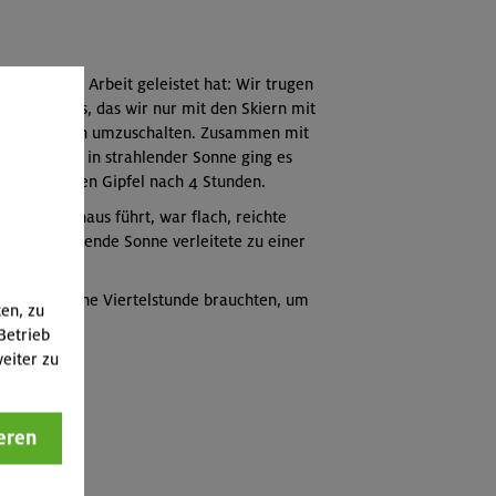
Föhn ganze Arbeit geleistet hat: Wir trugen
Wald Harteis, das wir nur mit den Skiern mit
er auf Tragen umzuschalten. Zusammen mit
ei der Alm in strahlender Sonne ging es
erreichten den Gipfel nach 4 Stunden.
m Sillberghaus führt, war flach, reichte
noch strahlende Sonne verleitete zu einer
ß wir fast eine Viertelstunde brauchten, um
ten, zu
n.
Betrieb
eiter zu
eren